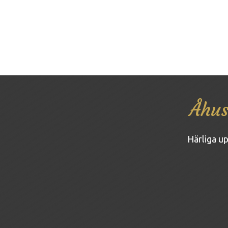
Åhus
Härliga up