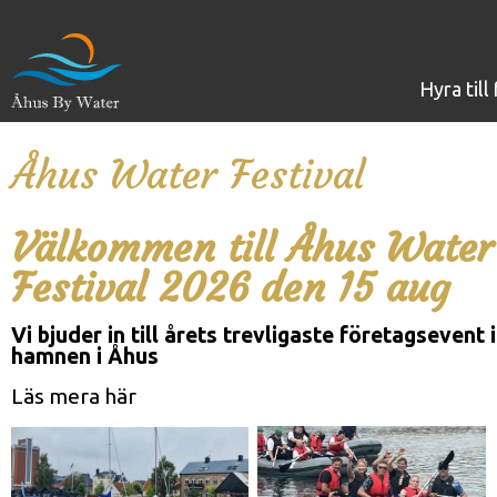
hyra til
Åhus Water Festival
Välkommen till Åhus Water
Festival 2026 den 15 aug
Vi bjuder in till årets trevligaste företagsevent i
hamnen i Åhus
Läs mera här