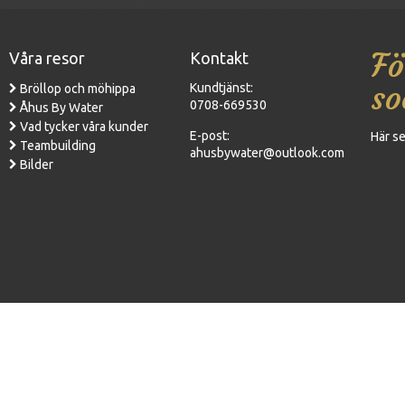
Fö
Våra resor
Kontakt
so
Kundtjänst:
Bröllop och möhippa
0708-669530
Åhus By Water
Vad tycker våra kunder
E-post:
Här se
Teambuilding
ahusbywater@outlook.com
Bilder