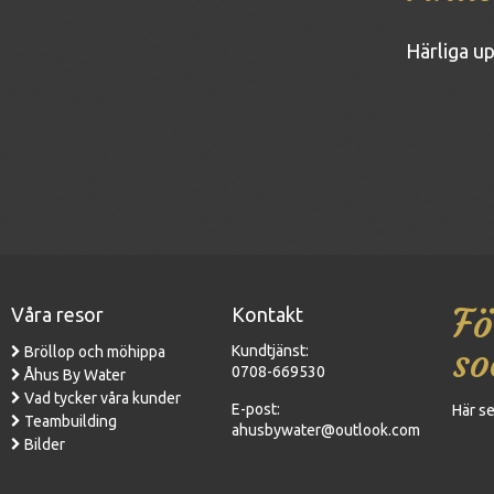
Härliga up
Fö
Våra resor
Kontakt
so
Kundtjänst:
Bröllop och möhippa
0708-669530
Åhus By Water
Vad tycker våra kunder
E-post:
Här se
Teambuilding
ahusbywater@outlook.com
Bilder