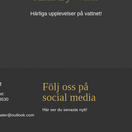
Härliga upplevelser på vattnet!
Följ oss på
t
st:
social media
9530
Här ser du senaste nytt!
ater@outlook.com