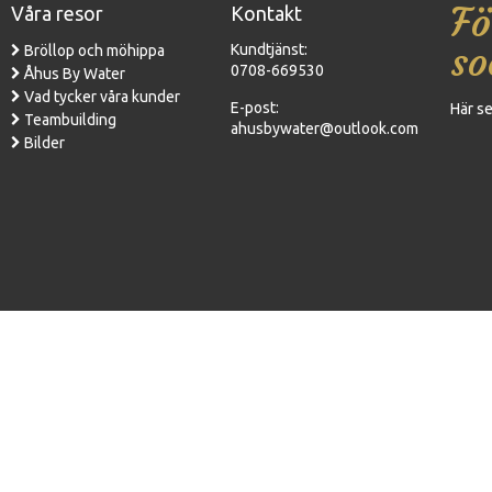
Fö
Våra resor
Kontakt
so
Kundtjänst:
Bröllop och möhippa
0708-669530
Åhus By Water
Vad tycker våra kunder
E-post:
Här se
Teambuilding
ahusbywater@outlook.com
Bilder