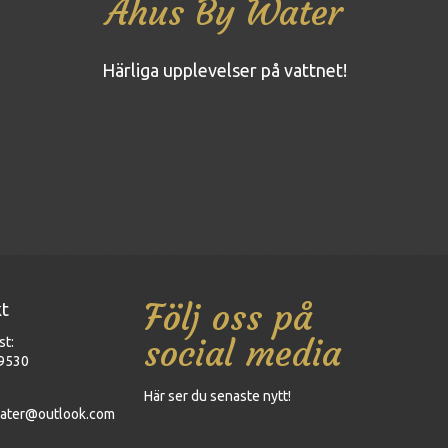
Åhus By Water
Härliga upplevelser på vattnet!
Följ oss på
t
social media
st:
9530
Här ser du senaste nytt!
ater@outlook.com