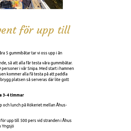
nt för upp till
ra 5 gummibåtar tar vi oss upp i ån
de, så att alla får testa våra gummibåtar.
 personer i vår Snipa. Med start i hamnen
 sen kommer alla få testa på att paddla
l brygg platsen så serveras där lite gott
ca 3-4 timmar
 och lunch på Rökeriet mellan Åhus-
för upp till 500 pers vid stranden i Åhus
h Yngsjö