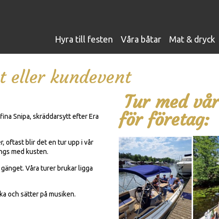
hyra till festen
våra båtar
mat & dryck
t eller kundevent
Tur med vår
för företag:
fina Snipa, skräddarsytt efter Era
 oftast blir det en tur upp i vår
längs med kusten.
änget. Våra turer brukar ligga
icka och sätter på musiken.