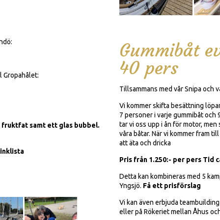
indö:
Gummibåt eve
-
40 pers
l Gropahålet:
Tillsammans med vår Snipa och vå
-
Vi kommer skifta besättning löpan
7 personer i varje gummibåt och 9
tar vi oss upp i ån för motor, men
 fruktfat samt ett glas bubbel.
våra båtar. När vi kommer fram til
att äta och dricka
inklista
Pris från 1.250:- per pers Tid 
Detta kan kombineras med 5 kamp
Yngsjö.
Få ett prisförslag
Vi kan även erbjuda teambuilding 
eller på Rökeriet mellan Åhus oc